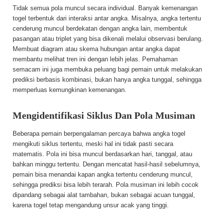
Tidak semua pola muncul secara individual. Banyak kemenangan
togel terbentuk dari interaksi antar angka. Misalnya, angka tertentu
cenderung muncul berdekatan dengan angka lain, membentuk
pasangan atau triplet yang bisa dikenali melalui observasi berulang.
Membuat diagram atau skema hubungan antar angka dapat
membantu melihat tren ini dengan lebih jelas. Pemahaman
semacam ini juga membuka peluang bagi pemain untuk melakukan
prediksi berbasis kombinasi, bukan hanya angka tunggal, sehingga
memperluas kemungkinan kemenangan.
Mengidentifikasi Siklus Dan Pola Musiman
Beberapa pemain berpengalaman percaya bahwa angka togel
mengikuti siklus tertentu, meski hal ini tidak pasti secara
matematis. Pola ini bisa muncul berdasarkan hari, tanggal, atau
bahkan minggu tertentu. Dengan mencatat hasil-hasil sebelumnya,
pemain bisa menandai kapan angka tertentu cenderung muncul,
sehingga prediksi bisa lebih terarah. Pola musiman ini lebih cocok
dipandang sebagai alat tambahan, bukan sebagai acuan tunggal,
karena togel tetap mengandung unsur acak yang tinggi.