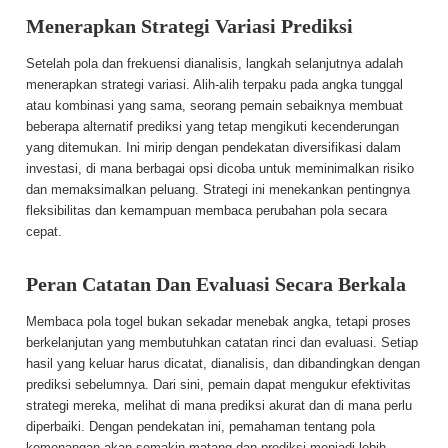
Menerapkan Strategi Variasi Prediksi
Setelah pola dan frekuensi dianalisis, langkah selanjutnya adalah
menerapkan strategi variasi. Alih-alih terpaku pada angka tunggal
atau kombinasi yang sama, seorang pemain sebaiknya membuat
beberapa alternatif prediksi yang tetap mengikuti kecenderungan
yang ditemukan. Ini mirip dengan pendekatan diversifikasi dalam
investasi, di mana berbagai opsi dicoba untuk meminimalkan risiko
dan memaksimalkan peluang. Strategi ini menekankan pentingnya
fleksibilitas dan kemampuan membaca perubahan pola secara
cepat.
Peran Catatan Dan Evaluasi Secara Berkala
Membaca pola togel bukan sekadar menebak angka, tetapi proses
berkelanjutan yang membutuhkan catatan rinci dan evaluasi. Setiap
hasil yang keluar harus dicatat, dianalisis, dan dibandingkan dengan
prediksi sebelumnya. Dari sini, pemain dapat mengukur efektivitas
strategi mereka, melihat di mana prediksi akurat dan di mana perlu
diperbaiki. Dengan pendekatan ini, pemahaman tentang pola
kemenangan akan semakin matang dan prediksi menjadi lebih