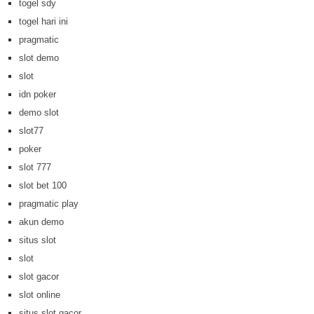
togel sdy
togel hari ini
pragmatic
slot demo
slot
idn poker
demo slot
slot77
poker
slot 777
slot bet 100
pragmatic play
akun demo
situs slot
slot
slot gacor
slot online
situs slot gacor