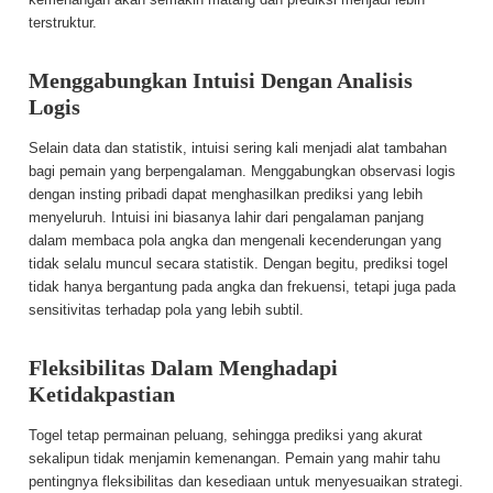
terstruktur.
Menggabungkan Intuisi Dengan Analisis
Logis
Selain data dan statistik, intuisi sering kali menjadi alat tambahan
bagi pemain yang berpengalaman. Menggabungkan observasi logis
dengan insting pribadi dapat menghasilkan prediksi yang lebih
menyeluruh. Intuisi ini biasanya lahir dari pengalaman panjang
dalam membaca pola angka dan mengenali kecenderungan yang
tidak selalu muncul secara statistik. Dengan begitu, prediksi togel
tidak hanya bergantung pada angka dan frekuensi, tetapi juga pada
sensitivitas terhadap pola yang lebih subtil.
Fleksibilitas Dalam Menghadapi
Ketidakpastian
Togel tetap permainan peluang, sehingga prediksi yang akurat
sekalipun tidak menjamin kemenangan. Pemain yang mahir tahu
pentingnya fleksibilitas dan kesediaan untuk menyesuaikan strategi.