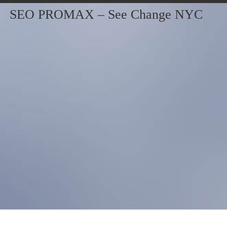
SEO PROMAX – See Change NYC
Primary