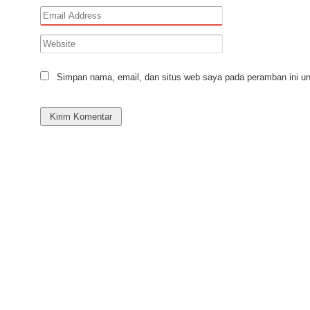
Simpan nama, email, dan situs web saya pada peramban ini un