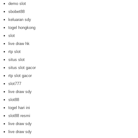
demo slot
sbobet88
keluaran sdy
togel hongkong
slot
live draw hk
rtp slot
situs slot
situs slot gacor
rtp slot gacor
slot777
live draw sdy
slot88
togel hari ini
slot88 resmi
live draw sdy
live draw sdy