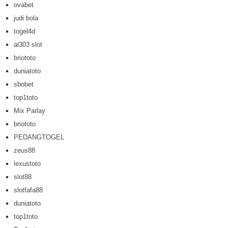
ovabet
judi bola
togel4d
al303 slot
briototo
duniatoto
sbobet
top1toto
Mix Parlay
briototo
PEDANGTOGEL
zeus88
lexustoto
slot88
slotfafa88
duniatoto
top1toto