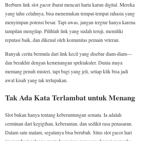
Berburu link slot gacor ibarat mencari harta karun digital. Mereka
yang tahu celahnya, bisa menemukan tempat-tempat rahasia yang
menyimpan potensi besar. Tapi awas, jangan tergiur hanya karena
tampilan mengilap. Pilihlah link yang sudah teruji, memiliki
reputasi baik, dan dikenal oleh komunitas pemain veteran.
Banyak cerita bermula dari link kecil yang disebar diam-diam—
dan berakhir dengan kemenangan spektakuler. Dunia maya
memang penuh misteri, tapi bagi yang jeli, setiap klik bisa jadi
awal kisah yang tak terlupakan.
Tak Ada Kata Terlambat untuk Menang
Slot bukan hanya tentang keberuntungan semata. Ia adalah
cerminan dari kegigihan, keberanian, dan sedikit rasa penasaran.
Dalam satu malam, segalanya bisa berubah. Situs slot gacor hari