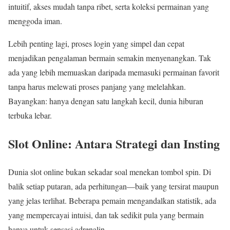
intuitif, akses mudah tanpa ribet, serta koleksi permainan yang
menggoda iman.
Lebih penting lagi, proses login yang simpel dan cepat
menjadikan pengalaman bermain semakin menyenangkan. Tak
ada yang lebih memuaskan daripada memasuki permainan favorit
tanpa harus melewati proses panjang yang melelahkan.
Bayangkan: hanya dengan satu langkah kecil, dunia hiburan
terbuka lebar.
Slot Online: Antara Strategi dan Insting
Dunia slot online bukan sekadar soal menekan tombol spin. Di
balik setiap putaran, ada perhitungan—baik yang tersirat maupun
yang jelas terlihat. Beberapa pemain mengandalkan statistik, ada
yang mempercayai intuisi, dan tak sedikit pula yang bermain
hanya untuk sensasi adrenalin.