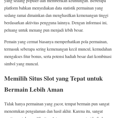
yang sedang populer dan memberikan keuntungan. Beberapa
platform bahkan menyediakan data statistik permainan yang
sedang ramai dimainkan dan menghasilkan kemenangan tinggi
berdasarkan aktivitas pengguna lainnya. Dengan informasi ini,
peluang untuk menang pun menjadi lebih besar.
Pemain yang cermat biasanya memperhatikan pola permainan,
termasuk seberapa sering kemenangan kecil muncul, kemudahan
mengakses fitur bonus, serta potensi hadiah besar dari kombinasi
simbol yang muncul.
Memilih Situs Slot yang Tepat untuk
Bermain Lebih Aman
Tidak hanya permainan yang gacor, tempat bermain pun sangat
menentukan pengalaman dan hasil akhir. Karena itu, sangat