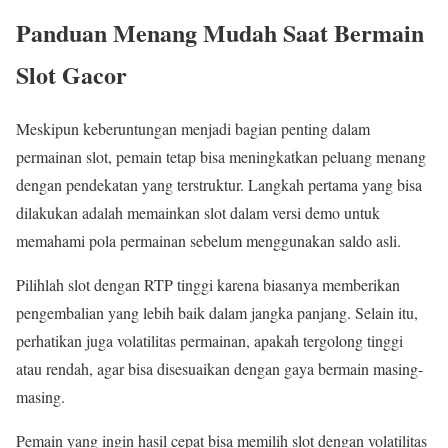
Panduan Menang Mudah Saat Bermain
Slot Gacor
Meskipun keberuntungan menjadi bagian penting dalam
permainan slot, pemain tetap bisa meningkatkan peluang menang
dengan pendekatan yang terstruktur. Langkah pertama yang bisa
dilakukan adalah memainkan slot dalam versi demo untuk
memahami pola permainan sebelum menggunakan saldo asli.
Pilihlah slot dengan RTP tinggi karena biasanya memberikan
pengembalian yang lebih baik dalam jangka panjang. Selain itu,
perhatikan juga volatilitas permainan, apakah tergolong tinggi
atau rendah, agar bisa disesuaikan dengan gaya bermain masing-
masing.
Pemain yang ingin hasil cepat bisa memilih slot dengan volatilitas