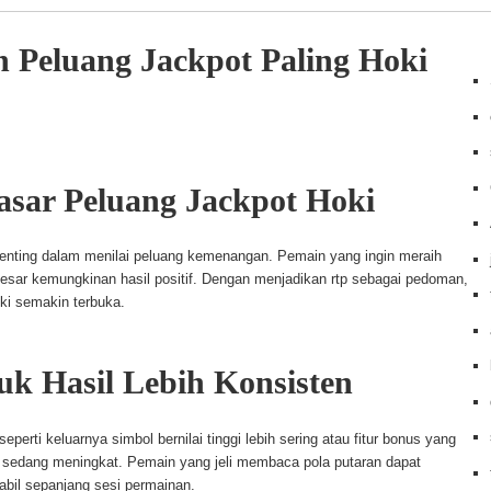
n Peluang Jackpot Paling Hoki
sar Peluang Jackpot Hoki
enting dalam menilai peluang kemenangan. Pemain yang ingin meraih
esar kemungkinan hasil positif. Dengan menjadikan rtp sebagai pedoman,
oki semakin terbuka.
uk Hasil Lebih Konsisten
erti keluarnya simbol bernilai tinggi lebih sering atau fitur bonus yang
 sedang meningkat. Pemain yang jeli membaca pola putaran dapat
tabil sepanjang sesi permainan.