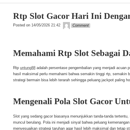
Navigation
Rtp Slot Gacor Hari Ini Denga
Kobe
Posted on
14/05/2026 21:42
Comment
Memahami Rtp Slot Sebagai Da
Rtp
untung88
adalah persentase pengembalian yang menjadi acuan p
hasil maksimal perlu memahami bahwa semakin tinggi rtp, semakin b
strategi bermain bisa lebih terarah sehingga peluang jackpot paling h
Mengenali Pola Slot Gacor Unt
Slot yang sedang gacor biasanya menunjukkan tanda-tanda tertentu, sep
muncul berulang. Pola ini menjadi sinyal bahwa peluang kemenangan
menyesuaikan strategi taruhan agar hasil lebih maksimal dan tetap s