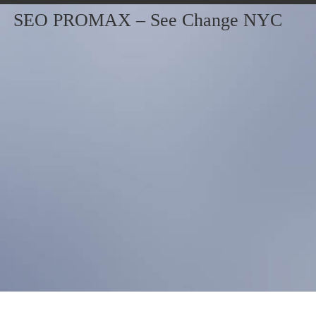
SEO PROMAX – See Change NYC
Primary