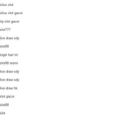
situs slot
situs slot gacor
rtp slot gacor
slot777
live draw sdy
slot88
togel hari ini
slot88 resmi
live draw sdy
live draw sdy
live draw hk
slot gacor
slot88
slot