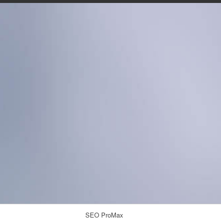
Skip
to
content
SEO ProMax