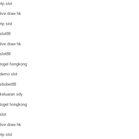
rtp slot
live draw hk
rtp slot
slot88
live draw hk
slot88
togel hongkong
demo slot
sbobet88
keluaran sdy
togel hongkong
slot
live draw hk
rtp slot