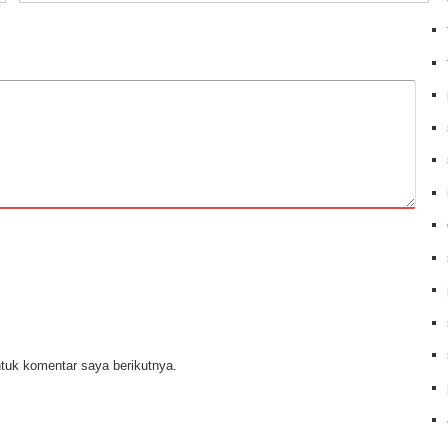
tuk komentar saya berikutnya.