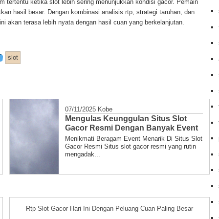
m tertentu ketika slot lebih sering menunjukkan kondisi gacor. Pemain
 hasil besar. Dengan kombinasi analisis rtp, strategi taruhan, dan
 ini akan terasa lebih nyata dengan hasil cuan yang berkelanjutan.
This
slot
entry
was
posted
07/11/2025
Kobe
in
Mengulas Keunggulan Situs Slot
Gacor Resmi Dengan Banyak Event
Menikmati Beragam Event Menarik Di Situs Slot
Gacor Resmi Situs slot gacor resmi yang rutin
mengadak...
Rtp Slot Gacor Hari Ini Dengan Peluang Cuan Paling Besar