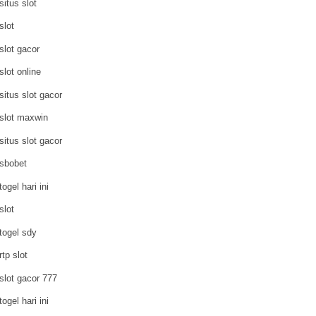
situs slot
slot
slot gacor
slot online
situs slot gacor
slot maxwin
situs slot gacor
sbobet
togel hari ini
slot
togel sdy
rtp slot
slot gacor 777
togel hari ini