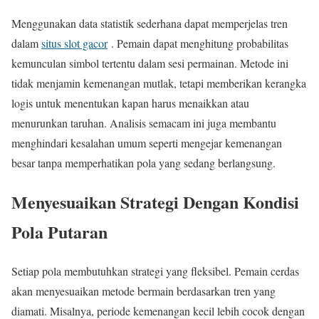
Menggunakan data statistik sederhana dapat memperjelas tren
dalam
situs slot gacor
. Pemain dapat menghitung probabilitas
kemunculan simbol tertentu dalam sesi permainan. Metode ini
tidak menjamin kemenangan mutlak, tetapi memberikan kerangka
logis untuk menentukan kapan harus menaikkan atau
menurunkan taruhan. Analisis semacam ini juga membantu
menghindari kesalahan umum seperti mengejar kemenangan
besar tanpa memperhatikan pola yang sedang berlangsung.
Menyesuaikan Strategi Dengan Kondisi
Pola Putaran
Setiap pola membutuhkan strategi yang fleksibel. Pemain cerdas
akan menyesuaikan metode bermain berdasarkan tren yang
diamati. Misalnya, periode kemenangan kecil lebih cocok dengan