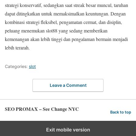
strategi konservatif, sedangkan saat streak besar muncul, taruhan
dapat ditingkatkan untuk memaksimalkan keuntungan. Dengan
kombinasi strategi fleksibel, pengamatan cermat, dan disiplin,
peluang menemukan slot88 yang sedang memberikan
kemenangan akan lebih tinggi dan pengalaman bermain menjadi
lebih terarah.
Categories:
slot
Leave a Comment
SEO PROMAX – See Change NYC
Back to top
Exit mobile version