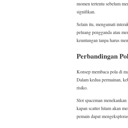
momen tertentu sebelum meni
signifikan.
Selain itu, mengamati intera
peluang pengganda atau mem
keuntungan tanpa harus me
Perbandingan Po
Konsep membaca pola di ma
Dalam kedua permainan, kebe
risiko.
Slot spaceman menekankan p
kapan scatter hitam akan m
pemain dapat mengeksplorasi