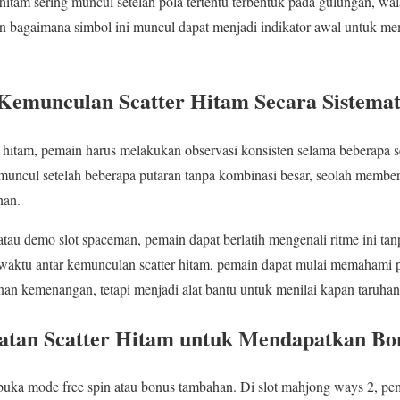
hitam sering muncul setelah pola tertentu terbentuk pada gulungan, wala
bagaimana simbol ini muncul dapat menjadi indikator awal untuk me
Kemunculan Scatter Hitam Secara Sistemat
hitam, pemain harus melakukan observasi konsisten selama beberapa s
muncul setelah beberapa putaran tanpa kombinasi besar, seolah membe
nan.
au demo slot spaceman, pemain dapat berlatih mengenali ritme ini tan
waktu antar kemunculan scatter hitam, pemain dapat mulai memahami p
an kemenangan, tetapi menjadi alat bantu untuk menilai kapan taruhan l
aatan Scatter Hitam untuk Mendapatkan B
buka mode free spin atau bonus tambahan. Di slot mahjong ways 2, p