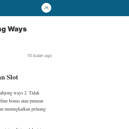
ong Ways
10 bulan ago
n Slot
mahjong ways 2. Tidak
itur bonus atau putaran
dan meningkatkan peluang