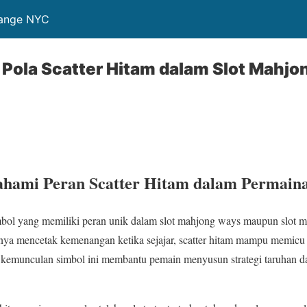
ange NYC
Pola Scatter Hitam dalam Slot Mahj
hami Peran Scatter Hitam dalam Permaina
mbol yang memiliki peran unik dalam slot mahjong ways maupun slot 
anya mencetak kemenangan ketika sejajar, scatter hitam mampu memicu f
 kemunculan simbol ini membantu pemain menyusun strategi taruhan 